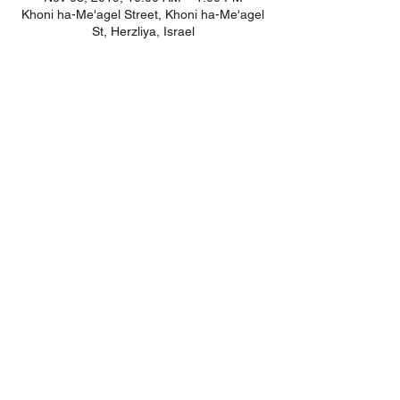
Khoni ha-Me'agel Street, Khoni ha-Me'agel
St, Herzliya, Israel
Amirama earth graments
Natural fashion
Silk, Eco-print, Botanical Dyeing, Shibori
Share
© 2023 by Amirama